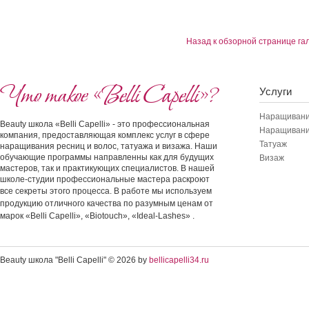
Назад к обзорной странице га
Что такое «Belli Capelli»?
Услуги
Наращивани
Beauty школа «Belli Capelli» - это профессиональная
Наращивани
компания, предоставляющая комплекс услуг в сфере
Татуаж
наращивания ресниц и волос, татуажа и визажа. Наши
обучающие программы направленны как для будущих
Визаж
мастеров, так и практикующих специалистов. В нашей
школе-студии профессиональные мастера раскроют
все секреты этого процесса.
В работе мы используем
продукцию отличного качества по разумным ценам от
марок «Belli Capelli», «Biotouch», «Ideal-Lashes» .
Beauty школа "Belli Capelli" © 2026 by
bellicapelli34.ru