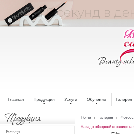
Главная
Продукция
Услуги
Обучение
Галерея
Продукция
Home
Галерея
Фотосс
Назад к обзорной странице га
Ресницы