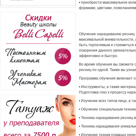
• приобрести максимальное коли
формами, цветами, пожеланиями
Обучение наращиванию ресниц (
максимальной внимательности, а
быть терпеливым и стремиться к
покорения данного увлекательн
эффективно и быстро.
Во время обучения вы сможете 
ресниц по одной. Также вы узна
Программа обучения включает с
• Инструменты, а также матери
Подготовка глаз к процессу нар
• Изучение всех типов лица, а 
• Обучение специальным техник
• Техника наращивания ресниц м
• Техника наращивания уникаль
• Изучение техник плавных пере