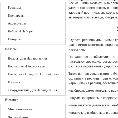
Все женщины желают быть привл
Ресницы
уделяя это время своему внешне
здоровый цвет лица, свежую кож
Препараты
вы накрасили ресницы, которые
Аксессуары
Кейсы И Наборы
Пинцеты
Сделать ресницы длинными и кр
давно имеет множество професс
Волосы
известная.
Популярность этой услуги посто
Волосы Для Наращивания
настолько чарующие, густые рес
Косметика И Аксессуары
разрекламированной и дорогой 
Также данная услуга выгодна бл
Накладные Пряди И Постижёрные
окрашивать ресницы тушью. Кол
Изделия
наращивания ресниц, постоянно
Оборудование Для Наращивания
• выбирать самостоятельно вар
• научиться правильно коррект
Biotouch
• пользоваться умело всеми не
Микропигменты
• правильно выбирать для ресниц
Чистая Линия