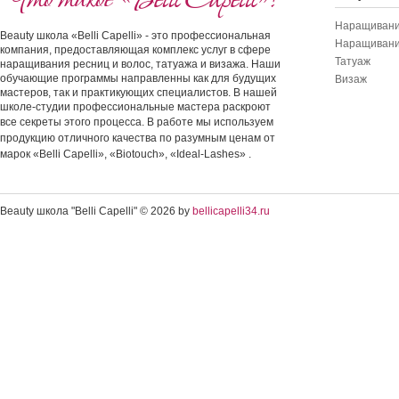
Что такое «Belli Capelli»?
Наращивани
Beauty школа «Belli Capelli» - это профессиональная
Наращивани
компания, предоставляющая комплекс услуг в сфере
Татуаж
наращивания ресниц и волос, татуажа и визажа. Наши
обучающие программы направленны как для будущих
Визаж
мастеров, так и практикующих специалистов. В нашей
школе-студии профессиональные мастера раскроют
все секреты этого процесса.
В работе мы используем
продукцию отличного качества по разумным ценам от
марок «Belli Capelli», «Biotouch», «Ideal-Lashes» .
Beauty школа "Belli Capelli" © 2026 by
bellicapelli34.ru