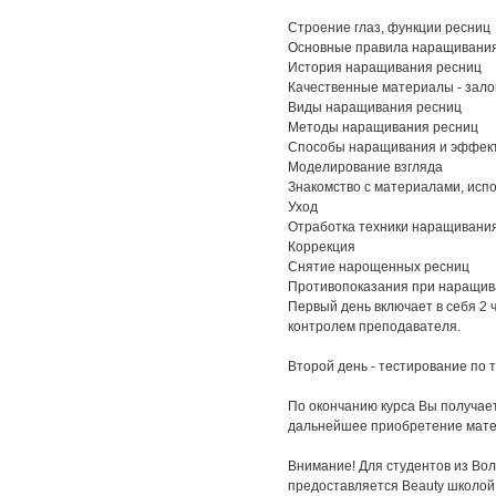
Строение глаз, функции ресниц
Основные правила наращивания
История наращивания ресниц
Качественные материалы - зало
Виды наращивания ресниц
Методы наращивания ресниц
Способы наращивания и эффек
Моделирование взгляда
Знакомство с материалами, ис
Уход
Отработка техники наращивания
Коррекция
Снятие нарощенных ресниц
Противопоказания при наращив
Первый день включает в себя 2 ч
контролем преподавателя.
Второй день - тестирование по 
По окончанию курса Вы получает
дальнейшее приобретение мате
Внимание! Для студентов из Вол
предоставляется
Beauty школой 