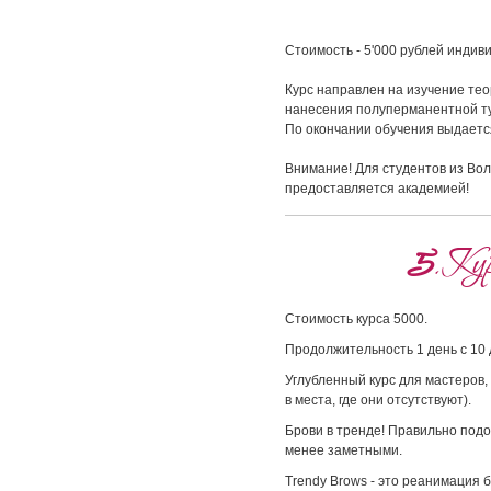
Стоимость - 5'000 рублей индив
Курс направлен на изучение тео
нанесения полуперманентной ту
По окончании обучения выдаетс
Внимание! Для студентов из Вол
предоставляется академией!
5
.
Кур
Стоимость курса 5000.
Продолжительность 1 день с 10 
Углубленный курс для мастеров
в места, где они отсутствуют).
Брови в тренде! Правильно под
менее заметными.
Trendy Brows - это реанимация 