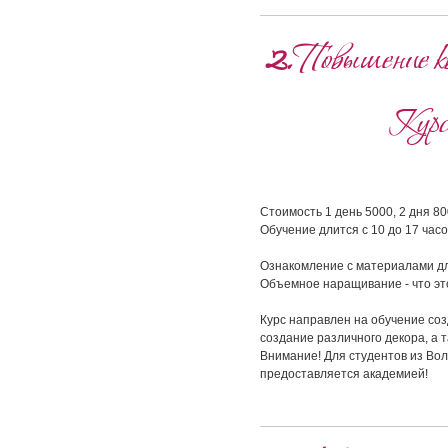
2.
Повышение кв
Курс
Стоимость 1 день 5000, 2 дня 8
Обучение длится с 10 до 17 часо
Ознакомление с материалами д
Объемное наращивание - что э
Курс направлен на обучение со
создание различного декора, а 
Внимание! Для студентов из Вол
предоставляется академией!