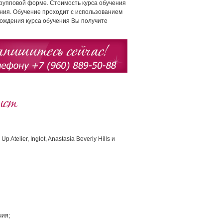
 групповой форме. Стоимость курса обучения
ения. Обучение проходит с использованием
хождения курса обучения Вы получите
ист
telier, Inglot, Anastasia Beverly Hills и
чия;