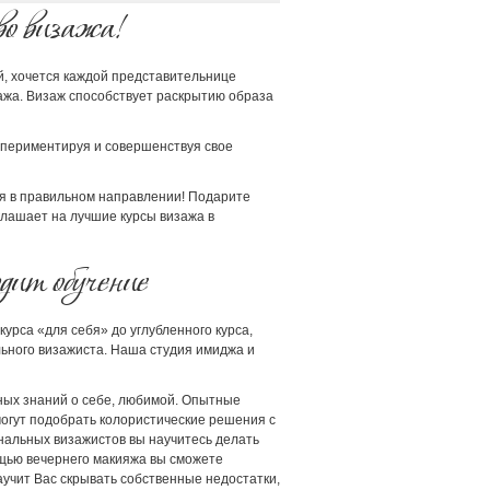
во визажа!
й, хочется каждой представительнице
ажа. Визаж способствует раскрытию образа
спериментируя и совершенствуя свое
ся в правильном направлении! Подарите
глашает на лучшие курсы визажа в
ит обучение
рса «для себя» до углубленного курса,
ьного визажиста. Наша студия имиджа и
ных знаний о себе, любимой. Опытные
могут подобрать колористические решения с
альных визажистов вы научитесь делать
ощью вечернего макияжа вы сможете
учит Вас скрывать собственные недостатки,