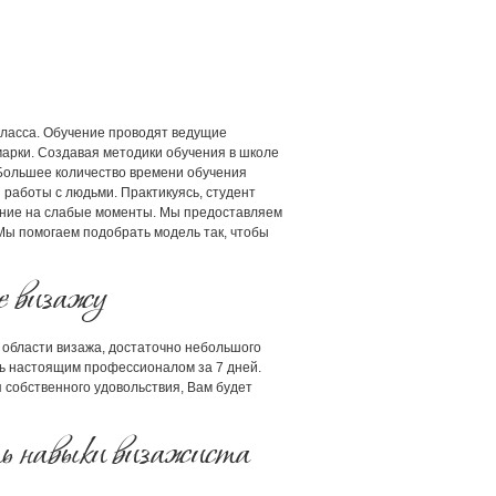
класса. Обучение проводят ведущие
арки. Создавая методики обучения в школе
. Большее количество времени обучения
 работы с людьми. Практикуясь, студент
мание на слабые моменты. Мы предоставляем
Мы помогаем подобрать модель так, чтобы
ие визажу
 области визажа, достаточно небольшого
ть настоящим профессионалом за 7 дней.
собственного удовольствия, Вам будет
ть навыки визажиста