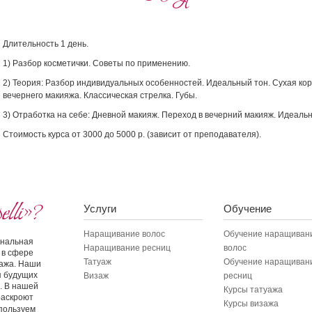
Длительность 1 день.
1) Разбор косметички. Советы по применению.
2) Теория: Разбор индивидуальных особенностей. Идеальный тон. Сухая ко
вечернего макияжа. Классическая стрелка. Губы.
3) Отработка на себе: Дневной макияж. Переход в вечерний макияж. Идеальн
Стоимость курса от 3000 до 5000 р. (зависит от преподавателя).
lli»?
Услуги
Обучение
Наращивание волос
Обучение наращиван
иональная
Наращивание ресниц
волос
 в сфере
Татуаж
Обучение наращиван
зажа. Наши
я будущих
Визаж
ресниц
. В нашей
Курсы татуажа
раскроют
Курсы визажа
пользуем