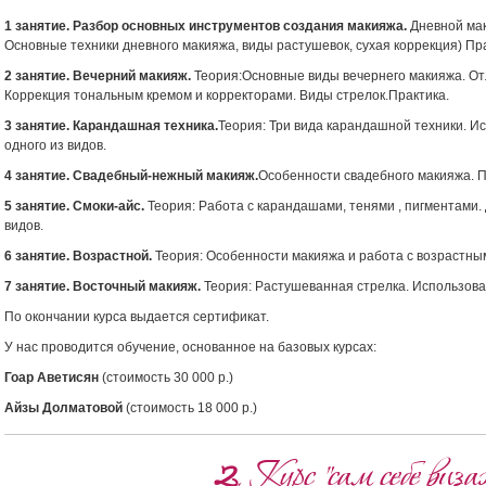
1 занятие.
Разбор основных инструментов создания макияжа.
Дневной мак
Основные техники дневного макияжа, виды растушевок, сухая коррекция) Пра
2 занятие. Вечерний макияж.
Теория:Основные виды вечернего макияжа. Отл
Коррекция тональным кремом и корректорами. Виды стрелок.Практика.
3 занятие. Карандашная техника.
Теория: Три вида карандашной техники. И
одного из видов.
4 занятие. Свадебный-нежный макияж.
Особенности свадебного макияжа. П
5 занятие. Смоки-айс.
Теория: Работа с карандашами, тенями , пигментами. 
видов.
6 занятие. Возрастной.
Теория: Особенности макияжа и работа с возрастны
7 занятие. Восточный макияж.
Теория: Растушеванная стрелка. Использова
По окончании курса выдается сертификат.
У нас проводится обучение,
основанное на базовых курсах:
Гоар Аветисян
(стоимость 30 000 р.)
Айзы Долматовой
(стоимость 18 000 р.)
2
. Курс "сам себе виз