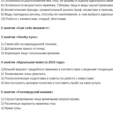
5) Особенности расположения век, глаз, их формы и подбор идеального маки
6) Особенности возрастного макияжа; 7)Формы лица и виды скульптурирован
8) Косметические бренды: сравнительный анализ проф. косметики и люксовы
9) Виды накладных ресниц, способы их наклеивания, и «как выбрать идеальн
10) Работа с пигментами, слюдой, блестками.
2 занятие «Сам себе визажист»:
3 занятие «Smoky eyes»
1) Смоки айз на карандашной технике;
2) Добавление яркого оттенка;
3) Коррекция лица тональными кремами.
4 занятие «Идеальная невеста 2015 года»
1)Лучший вариант свадебного макияжа в соответствии с модными тенденция
2) Тонирование зоны декольте;
3) Психологическая подготовка и советы по работе с невестами;
4) Как построить ценовую политику и составить прайс на свои услуги.
5 занятие «Голливудский макияж»
1) Скульптурирование лица кремовыми корректорами;
2) Различные варианты макияжа глаз;
3) Яркие губы.