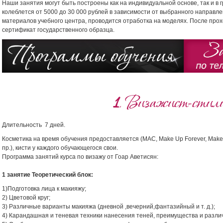
Наши занятия могут быть построены как на индивидуальной основе, так и в
колеблется от 5000 до 30 000 рублей в зависимости от выбранного направл
материалов учебного центра, проводится отработка на моделях. После про
сертификат государственного образца.
1
.
Визажист-стил
Длительность 7 дней.
Косметика на время обучения предоставляется (MAC, Make Up Forever, Make Up A
пр.), кисти у каждого обучающегося свои.
Программа занятий курса по визажу от Гоар Аветисян:
1 занятие Теоретический блок:
1)Подготовка лица к макияжу;
2) Цветовой круг;
3) Различные варианты макияжа (дневной ,вечерний,фантазийный и т. д.);
4) Карандашная и теневая техники нанесения теней, преимущества и разли