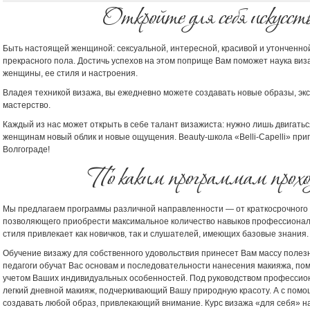
Откройте для себя искусст
Быть настоящей женщиной: сексуальной, интересной, красивой и утонченно
прекрасного пола. Достичь успехов на этом поприще Вам поможет наука виз
женщины, ее стиля и настроения.
Владея техникой визажа, вы ежедневно можете создавать новые образы, эк
мастерство.
Каждый из нас может открыть в себе талант визажиста: нужно лишь двигать
женщинам новый облик и новые ощущения. Beauty-школа «Belli-Сapelli» при
Волгограде!
По каким программам проход
Мы предлагаем программы различной направленности — от краткосрочного ку
позволяющего приобрести максимальное количество навыков профессионал
стиля привлекает как новичков, так и слушателей, имеющих базовые знания.
Обучение визажу для собственного удовольствия принесет Вам массу полез
педагоги обучат Вас основам и последовательности нанесения макияжа, по
учетом Ваших индивидуальных особенностей. Под руководством профессион
легкий дневной макияж, подчеркивающий Вашу природную красоту. А с пом
создавать любой образ, привлекающий внимание. Курс визажа «для себя» на