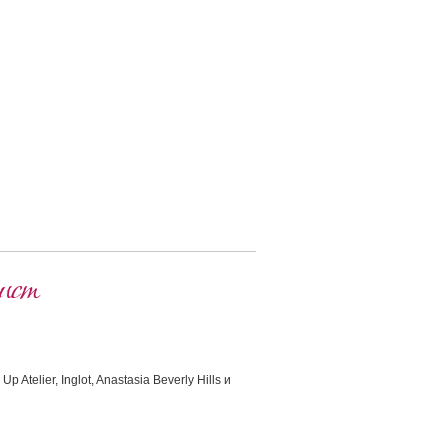
ист
telier, Inglot, Anastasia Beverly Hills и