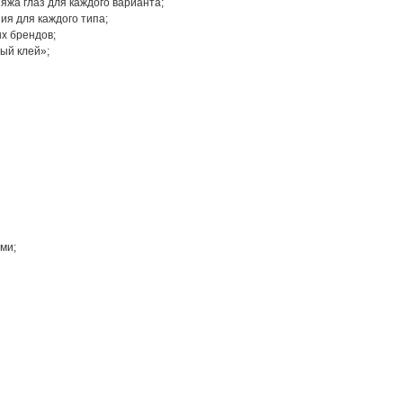
яжа глаз для каждого варианта;
ия для каждого типа;
х брендов;
ый клей»;
ми;