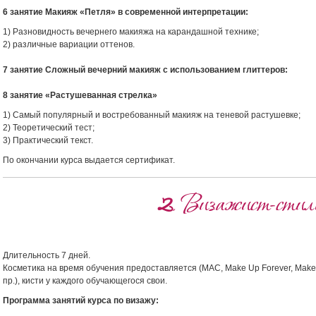
6 занятие Макияж «Петля» в современной интерпретации:
1) Разновидность вечернего макияжа на карандашной технике;
2) различные вариации оттенов.
7 занятие Сложный вечерний макияж с использованием глиттеров:
8 занятие «Растушеванная стрелка»
1) Самый популярный и востребованный макияж на теневой растушевке;
2) Теоретический тест;
3) Практический текст.
По окончании курса выдается сертификат.
2
.
Визажист-стил
Длительность 7 дней.
Косметика на время обучения предоставляется (MAC, Make Up Forever, Make Up A
пр.), кисти у каждого обучающегося свои.
Программа занятий курса по визажу: