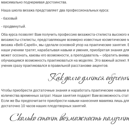
максимально подчеркивая достоинства.
Наша школа визажа представляет два профессиональных курса:
- базовый
- продвинутый.
Оба курса позволят Вам получить профессию визажиста-стилиста высокого 
визажисты-стилисты, представляющие всемирно известные косметические м
визажа «Belli-Сapelli», мы сделали основной упор на практические занятия
наши ученики тратят, нарабатывая навыки и умения, приобретая знания для
может осознать, каковы его возможности, а преподаватель – обратить вни
обучающимся возможность практиковаться на моделях. Это важный аспект. 
ученик сразу практиковался в правильной расстановке акцентов.
Как долго длится обучен
Чтобы приобрести достаточные знания и наработать практические навыки в
количества временных затрат. Наши занятия подарят Вам возможность ста
Если же Вы предпочитаете приобрести навыки нанесения макияжа лишь для 
достаточно 10 часов наших плодотворных занятий.
Сколько стоит возможность получи