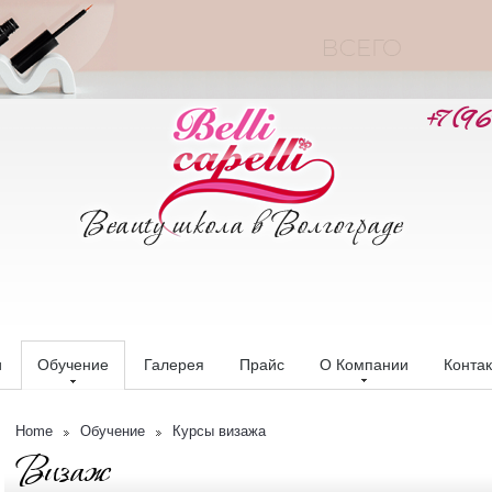
+7 (9
и
Обучение
Галерея
Прайс
О Компании
Конта
Home
Обучение
Курсы визажа
Визаж