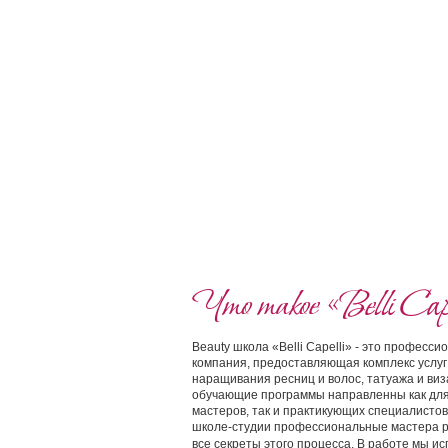
Что такое «Belli Cape
Beauty школа «Belli Capelli» - это професс
компания, предоставляющая комплекс услуг
наращивания ресниц и волос, татуажа и ви
обучающие программы направленны как дл
мастеров, так и практикующих специалистов
школе-студии профессиональные мастера 
все секреты этого процесса.
В работе мы ис