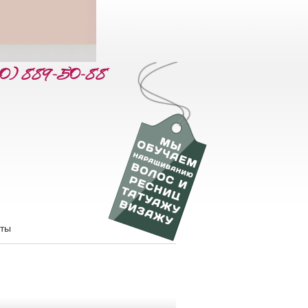
60) 889-50-88
кты