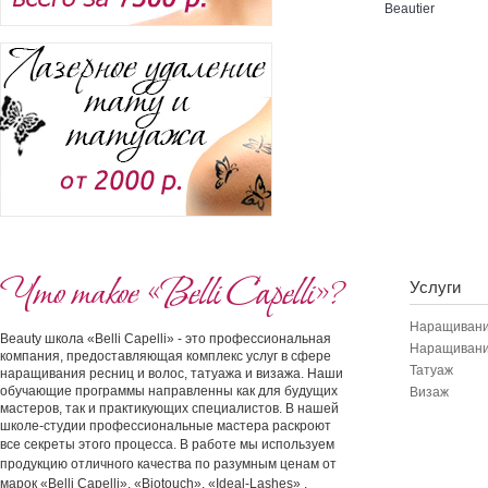
Beautier
Что такое «Belli Capelli»?
Услуги
Наращивани
Beauty школа «Belli Capelli» - это профессиональная
Наращивани
компания, предоставляющая комплекс услуг в сфере
Татуаж
наращивания ресниц и волос, татуажа и визажа. Наши
обучающие программы направленны как для будущих
Визаж
мастеров, так и практикующих специалистов. В нашей
школе-студии профессиональные мастера раскроют
все секреты этого процесса.
В работе мы используем
продукцию отличного качества по разумным ценам от
марок «Belli Capelli», «Biotouch», «Ideal-Lashes» .