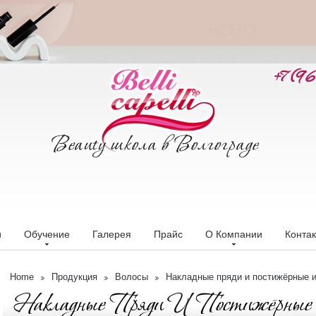
+7 (9
и
Обучение
Галерея
Прайс
О Компании
Конта
Home
Продукция
Волосы
Накладные пряди и постижёрные 
Накладные Пряди И Постижёрные