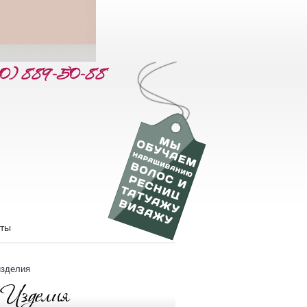
60) 889-50-88
кты
изделия
 Изделия