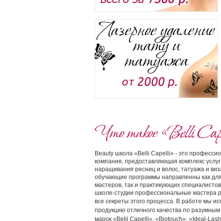
Что такое «Belli Cape
Beauty школа «Belli Capelli» - это професс
компания, предоставляющая комплекс услуг
наращивания ресниц и волос, татуажа и ви
обучающие программы направленны как дл
мастеров, так и практикующих специалистов
школе-студии профессиональные мастера 
все секреты этого процесса.
В работе мы ис
продукцию отличного качества по разумным
марок «Belli Capelli», «Biotouch», «Ideal-Lash