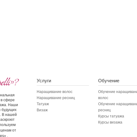
lli»?
Услуги
Обучение
Наращивание волос
Обучение наращиван
иональная
Наращивание ресниц
волос
 в сфере
Татуаж
Обучение наращиван
зажа. Наши
я будущих
Визаж
ресниц
. В нашей
Курсы татуажа
раскроют
Курсы визажа
пользуем
 ценам от
es» .