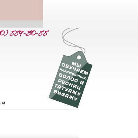
60) 889-50-88
кты