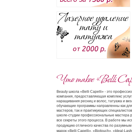
Что такое «Belli Cape
Beauty школа «Belli Capelli» - это професс
компания, предоставляющая комплекс услуг
наращивания ресниц и волос, татуажа и ви
обучающие программы направленны как дл
мастеров, так и практикующих специалистов
школе-студии профессиональные мастера 
все секреты этого процесса.
В работе мы ис
продукцию отличного качества по разумным
марок «Belli Capelli», «Biotouch», «Ideal-Lash