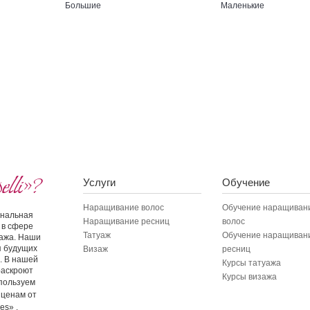
Большие
Маленькие
lli»?
Услуги
Обучение
Наращивание волос
Обучение наращиван
иональная
Наращивание ресниц
волос
 в сфере
Татуаж
Обучение наращиван
зажа. Наши
я будущих
Визаж
ресниц
. В нашей
Курсы татуажа
раскроют
Курсы визажа
пользуем
 ценам от
es» .